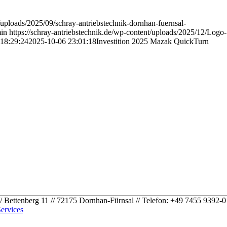
t/uploads/2025/09/schray-antriebstechnik-dornhan-fuernsal-
in
https://schray-antriebstechnik.de/wp-content/uploads/2025/12/Logo-
18:29:24
2025-10-06 23:01:18
Investition 2025 Mazak QuickTurn
berg 11 // 72175 Dornhan-Fürnsal // Telefon: +49 7455 9392-0
ervices