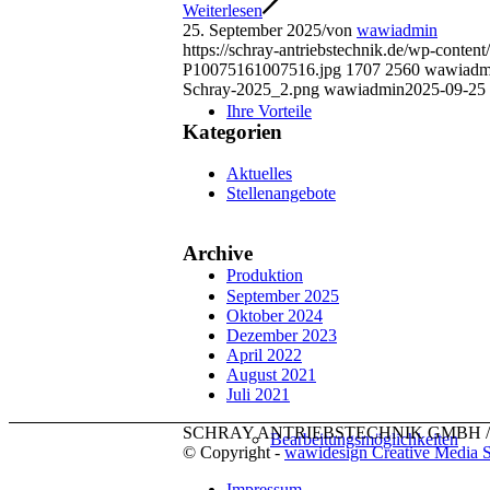
Weiterlesen
25. September 2025
/
von
wawiadmin
https://schray-antriebstechnik.de/wp-conten
P10075161007516.jpg
1707
2560
wawiadm
Schray-2025_2.png
wawiadmin
2025-09-25 
Ihre Vorteile
Kategorien
Aktuelles
Stellenangebote
Archive
Produktion
September 2025
Oktober 2024
Dezember 2023
April 2022
August 2021
Juli 2021
SCHRAY ANTRIEBSTECHNIK GMBH // Betten
Bearbeitungsmöglichkeiten
© Copyright -
wawidesign Creative Media S
Impressum