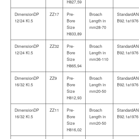
27,59
DP
17
AN
12/24 Kl.5
B92.1a1976
28-70
33,89
DP
32
AN
12/24 Kl.5
B92.1a1976
36-110
65,94
DP
9
AN
16/32 Kl.5
B92.1a1976
20-50
12,93
DP
11
AN
16/32 Kl.5
B92.1a1976
20-50
16,02