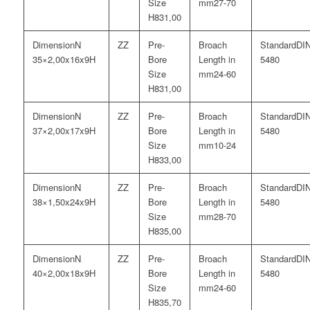
27-70
31,00
N
DI
35×2,00x16x9H
5480
24-60
31,00
N
DI
37×2,00x17x9H
5480
10-24
33,00
N
DI
38×1,50x24x9H
5480
28-70
35,00
N
DI
40×2,00x18x9H
5480
24-60
35,70