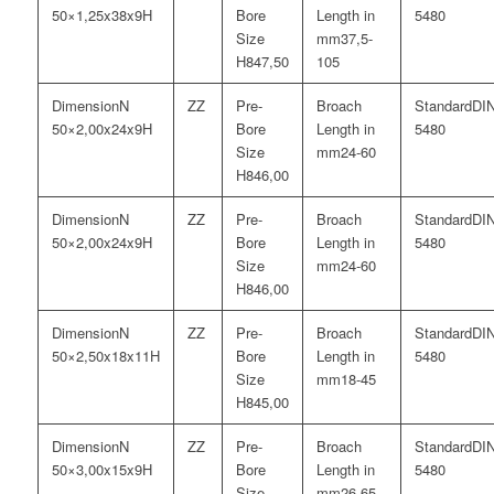
50×1,25x38x9H
5480
37,5-
47,50
105
N
DI
50×2,00x24x9H
5480
24-60
46,00
N
DI
50×2,00x24x9H
5480
24-60
46,00
N
DI
50×2,50x18x11H
5480
18-45
45,00
N
DI
50×3,00x15x9H
5480
26-65