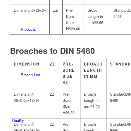
6x28x34
D
5463
22-65
28,00
Products
Broaches to DIN 5480
DIMENSION
ZZ
PRE-
BROACH
STANDAR
BORE
LENGTH
Broach List
SIZE
IN MM
H8
N
DI
08×0,60x12x9H
5480
08-20
6,80
Quality
N
DI
08×0,80x08x9H
5480