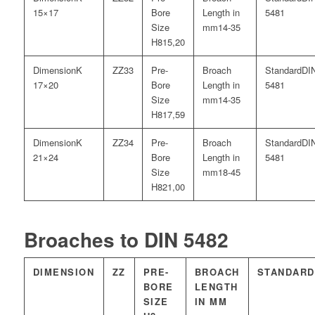
15×17
5481
14-35
15,20
K
33
DI
17×20
5481
14-35
17,59
K
34
DI
21×24
5481
18-45
21,00
Broaches to DIN 5482
DIMENSION
ZZ
PRE-
BROACH
STANDARD
BORE
LENGTH
SIZE
IN MM