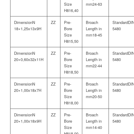
24-63
16,40
N
DI
18×1,25x13x9H
5480
18-45
15,50
N
DI
20×0,60x32x11H
5480
22-44
18,50
N
DI
20×1,00x18x7H
5480
20-50
18,00
N
DI
20×1,00x18x9H
5480
14-40
18,00