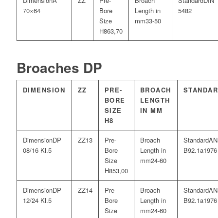
A
DIN
70×64
5482
33-50
63,70
Broaches DP
DIMENSION
ZZ
PRE-
BROACH
STANDA
BORE
LENGTH
SIZE
IN MM
H8
DP
13
AN
08/16 Kl.5
B92.1a1976
24-60
53,00
DP
14
AN
12/24 Kl.5
B92.1a1976
24-60