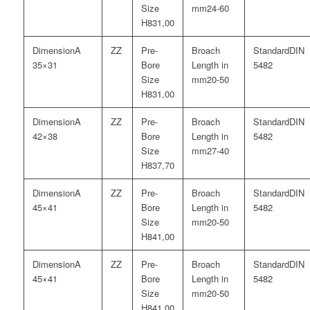
24-60
31,00
A
DIN
35×31
5482
20-50
31,00
A
DIN
42×38
5482
27-40
37,70
A
DIN
45×41
5482
20-50
41,00
A
DIN
45×41
5482
20-50
41,00