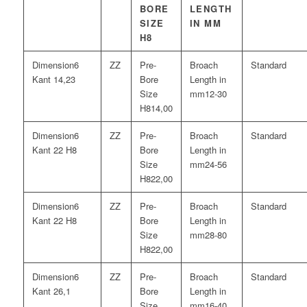
BORE
LENGTH
SIZE
IN MM
H8
6
Kant 14,23
12-30
14,00
6
Kant 22 H8
24-56
22,00
6
Kant 22 H8
28-80
22,00
6
Kant 26,1
16-40