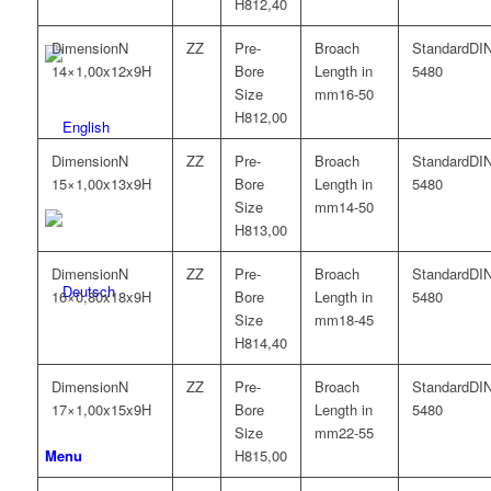
12,40
N
DI
14×1,00x12x9H
5480
16-50
12,00
N
DI
15×1,00x13x9H
5480
14-50
13,00
N
DI
16×0,80x18x9H
5480
18-45
14,40
N
DI
17×1,00x15x9H
5480
22-55
Menu
15,00