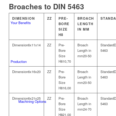
Broaches to DIN 5463
DIMENSION
ZZ
PRE-
BROACH
STAND
Your Benefits
BORE
LENGTH
SIZE
IN MM
H8
6x11x14
D
5463
20-50
10,70
Production
6x16x20
D
5463
20-50
16,00
6x21x25
D
Machining Options
5463
24-70
21,00