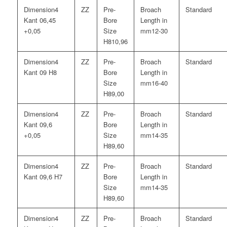
4
Kant 06,45
+0,05
12-30
10,96
4
Kant 09 H8
16-40
9,00
4
Kant 09,6
+0,05
14-35
9,60
4
Kant 09,6 H7
14-35
9,60
4