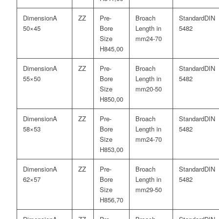
A
DIN
50×45
5482
24-70
45,00
A
DIN
55×50
5482
20-50
50,00
A
DIN
58×53
5482
24-70
53,00
A
DIN
62×57
5482
29-50
56,70