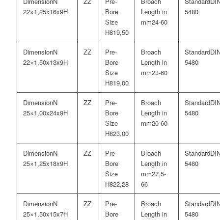
N
DI
22×1,25x16x9H
5480
24-60
19,50
N
DI
22×1,50x13x9H
5480
23-60
19,00
N
DI
25×1,00x24x9H
5480
20-60
23,00
N
DI
25×1,25x18x9H
5480
27,5-
22,28
66
N
DI
25×1,50x15x7H
5480