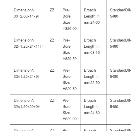
N
DI
30×2,00x14x9H
5480
24-60
26,00
N
DI
32×1,25x24x11H
5480
08-16
29,50
N
DI
32×1,25x24x9H
5480
22-50
29,50
N
DI
32×1,50x20x9H
5480
24-60
29,00
N
DI