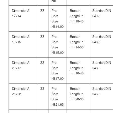
H8
A
DIN
17×14
5482
18-45
14,00
A
DIN
18×15
5482
14-55
15,00
A
DIN
20×17
5482
16-40
17,00
A
DIN
25×22
5482
20-30
21,65