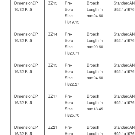
DP
13
AN
16/32 Kl.5
B92.1a1976
24-60
19,13
DP
14
AN
16/32 Kl.5
B92.1a1976
20-60
20,71
DP
15
AN
16/32 Kl.5
B92.1a1976
24-60
22,27
DP
17
AN
16/32 Kl.5
B92.1a1976
18-45
25,70
DP
21
AN
16/32 Kl.5
B92.1a1976