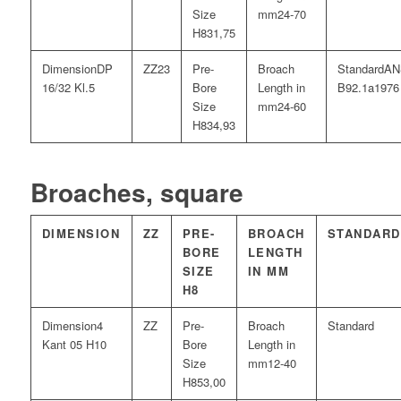
24-70
31,75
DP
23
AN
16/32 Kl.5
B92.1a1976
24-60
34,93
Broaches, square
DIMENSION
ZZ
PRE-
BROACH
STANDARD
BORE
LENGTH
SIZE
IN MM
H8
4
Kant 05 H10
12-40
53,00