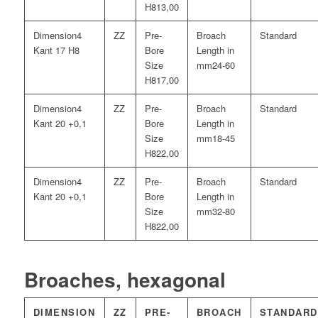
13,00
4
Kant 17 H8
24-60
17,00
4
Kant 20 +0,1
18-45
22,00
4
Kant 20 +0,1
32-80
22,00
Broaches, hexagonal
DIMENSION
ZZ
PRE-
BROACH
STANDARD