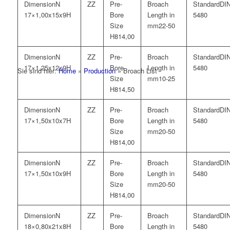
N
DI
17×1,00x15x9H
5480
22-50
14,00
N
DI
17×1,25x12x9H
5480
Sie sind hier:
Home
»
Production
»
Broach List
10-25
14,50
N
DI
17×1,50x10x7H
5480
20-50
14,00
N
DI
17×1,50x10x9H
5480
20-50
14,00
N
DI
18×0,80x21x8H
5480