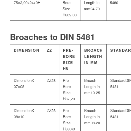
75×3,00x24x9H
5480
24-70
69,00
Broaches to DIN 5481
DIMENSION
ZZ
PRE-
BROACH
STANDA
BORE
LENGTH
SIZE
IN MM
H8
K
28
DI
07×08
5481
10-25
7,20
K
28
DI
08×10
5481
08-20
8,40