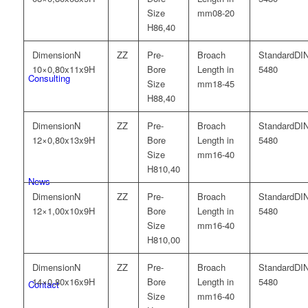
08-20
6,40
N
DI
10×0,80x11x9H
5480
Consulting
18-45
8,40
N
DI
12×0,80x13x9H
5480
16-40
10,40
News
N
DI
12×1,00x10x9H
5480
16-40
10,00
N
DI
14×0,80x16x9H
5480
Contact
16-40