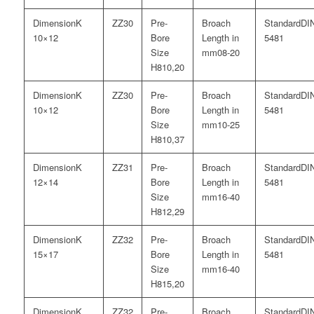
K
30
DI
10×12
5481
08-20
10,20
K
30
DI
10×12
5481
10-25
10,37
K
31
DI
12×14
5481
16-40
12,29
K
32
DI
15×17
5481
16-40
15,20
K
32
DI