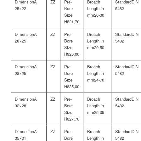
A
DIN
25×22
5482
20-30
21,70
A
DIN
28×25
5482
20,50
25,00
A
DIN
28×25
5482
24-70
25,00
A
DIN
32×28
5482
25-35
27,70
A
DIN
35×31
5482