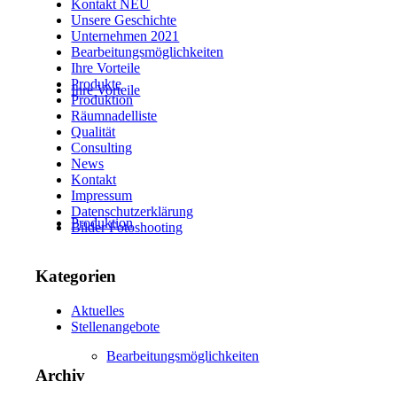
Kontakt NEU
Unsere Geschichte
Unternehmen 2021
Bearbeitungsmöglichkeiten
Ihre Vorteile
Produkte
Ihre Vorteile
Produktion
Räumnadelliste
Qualität
Consulting
News
Kontakt
Impressum
Datenschutzerklärung
Produktion
Bilder Fotoshooting
Kategorien
Aktuelles
Stellenangebote
Bearbeitungsmöglichkeiten
Archiv